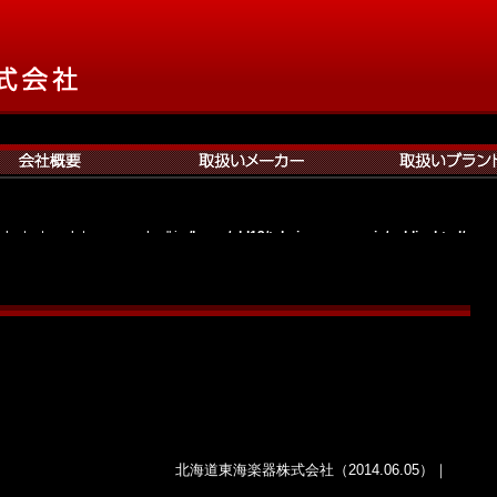
roducts_template_no_anchor" in
/home/cld13/tokaisapporo.co.jp/public_html/wp-
on line
531
ducts_hierarchy_parent_first" in
/home/cld13/tokaisapporo.co.jp/public_html/wp-
on line
551
oducts_hierarchy_display" in
/home/cld13/tokaisapporo.co.jp/public_html/wp-con
on line
331
oducts_archive_display" in
/home/cld13/tokaisapporo.co.jp/public_html/wp-conte
on line
908
ducts_root" in
/home/cld13/tokaisapporo.co.jp/public_html/wp-content/plugins/
on line
1075
北海道東海楽器株式会社（2014.06.05）｜