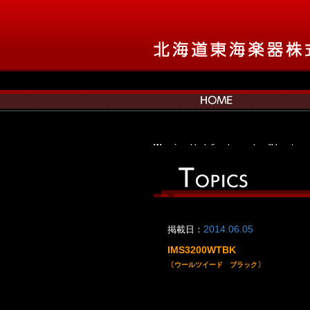
Warning
: Undefined array key "Hpost_p
navxt/class.bcn_breadcrumb_trail.php
Warning
: Undefined array key "bpost_pro
navxt/class.bcn_breadcrumb_trail.php
Warning
: Undefined array key "bpost_pr
navxt/class.bcn_breadcrumb_trail.php
Warning
: Undefined array key "bpost_pr
掲載日：
2014.06.05
navxt/class.bcn_breadcrumb_trail.php
Warning
: Undefined array key "apost_pro
IMS3200WTBK
navxt/class.bcn_breadcrumb_trail.php
〔ウールツイード ブラック〕