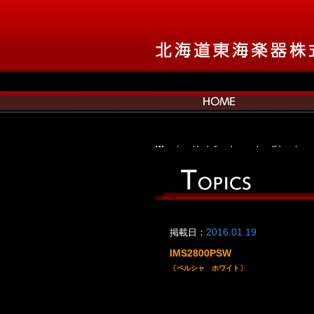
Warning
: Undefined array key "Hpost_p
navxt/class.bcn_breadcrumb_trail.php
Warning
: Undefined array key "bpost_pro
navxt/class.bcn_breadcrumb_trail.php
Warning
: Undefined array key "bpost_pr
navxt/class.bcn_breadcrumb_trail.php
Warning
: Undefined array key "bpost_pr
掲載日：
2016.01.19
navxt/class.bcn_breadcrumb_trail.php
Warning
: Undefined array key "apost_pro
IMS2800PSW
navxt/class.bcn_breadcrumb_trail.php
〔ペルシャ ホワイト〕