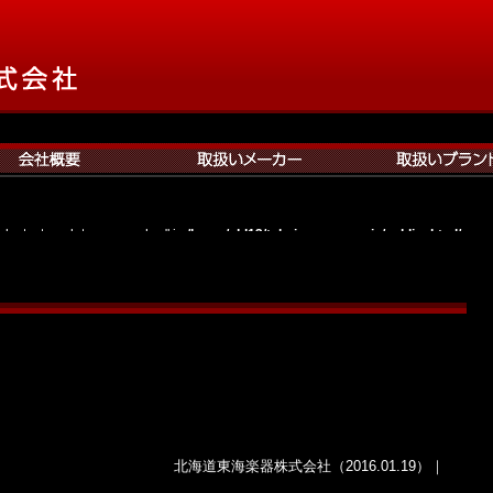
roducts_template_no_anchor" in
/home/cld13/tokaisapporo.co.jp/public_html/wp-
on line
531
ducts_hierarchy_parent_first" in
/home/cld13/tokaisapporo.co.jp/public_html/wp-
on line
551
oducts_hierarchy_display" in
/home/cld13/tokaisapporo.co.jp/public_html/wp-con
on line
331
oducts_archive_display" in
/home/cld13/tokaisapporo.co.jp/public_html/wp-conte
on line
908
ducts_root" in
/home/cld13/tokaisapporo.co.jp/public_html/wp-content/plugins/
on line
1075
北海道東海楽器株式会社（2016.01.19）｜