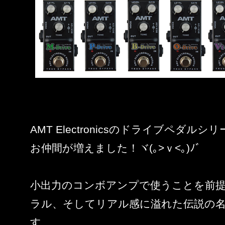
AMT Electronicsのドライブペダル
お仲間が増えました！ヾ(｡>ｖ<｡)ﾉﾞ
小出力のコンボアンプで使うことを前
ラル、そしてリアル感に溢れた伝説の
す